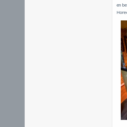
en be
Horec