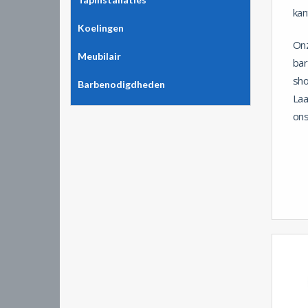
kan
Koelingen
Onz
Meubilair
bar
sho
Barbenodigdheden
Laa
ons