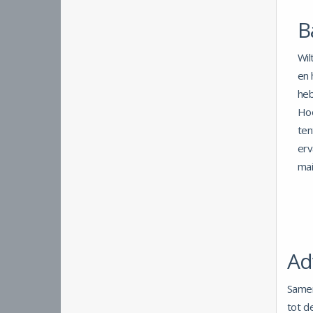
B
Wil
en 
heb
Ho
ten
erv
mai
Ad
Samen
tot d