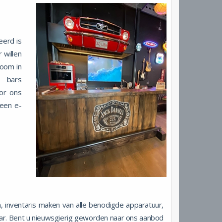
eerd is
 willen
room in
e bars
or ons
 een e-
 inventaris maken van alle benodigde apparatuur,
 bar. Bent u nieuwsgierig geworden naar ons aanbod