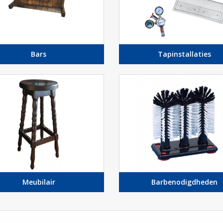
Bars
Tapinstallaties
Meubilair
Barbenodigdheden