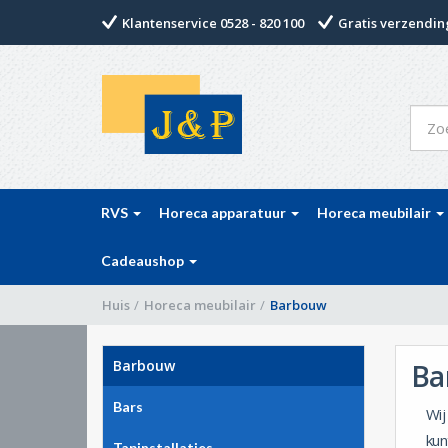
Klantenservice 0528 - 820 100
Gratis verzending
RVS
Horeca apparatuur
Horeca meubilair
Cadeaushop
Huis
/
Horeca meubilair
/
Barbouw
Barbouw
Ba
Bars
Wij
kun
Tapinstallaties