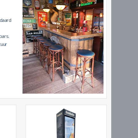
ndaard
bars.
tuur